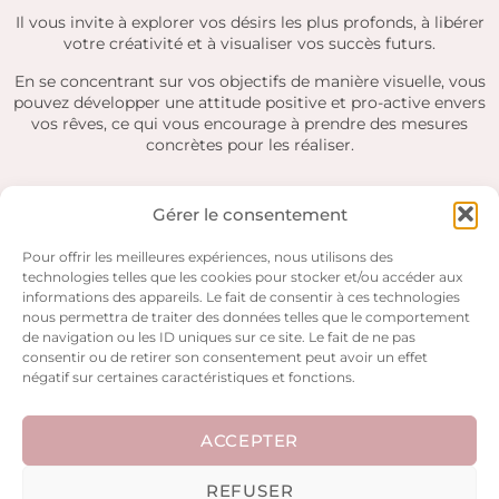
Il vous invite à explorer vos désirs les plus profonds, à libérer
votre créativité et à visualiser vos succès futurs.
En se concentrant sur vos objectifs de manière visuelle, vous
pouvez développer une attitude positive et pro-active envers
vos rêves, ce qui vous encourage à prendre des mesures
concrètes pour les réaliser.
EN CONCLUSION
Gérer le consentement
Pour offrir les meilleures expériences, nous utilisons des
Le tableau de vision est bien plus qu’un simple collage.
technologies telles que les cookies pour stocker et/ou accéder aux
informations des appareils. Le fait de consentir à ces technologies
C’est une invitation à vous connecter avec vos aspirations, à
nous permettra de traiter des données telles que le comportement
afficher vos rêves avec audace et à cultiver une croyance en
de navigation ou les ID uniques sur ce site. Le fait de ne pas
votre capacité à les réaliser.
consentir ou de retirer son consentement peut avoir un effet
négatif sur certaines caractéristiques et fonctions.
À travers cette pratique, vous créez un lien constant entre
vos désirs et vos actions, établissant ainsi un pont solide vers
votre futur épanoui et réussi.
ACCEPTER
Alors, prenez des ciseaux, de la colle et votre imagination, et
plongez dans la création de votre propre chef-d’œuvre de
REFUSER