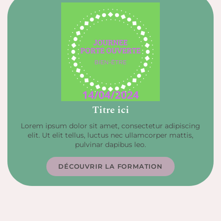
Titre ici
Lorem ipsum dolor sit amet, consectetur adipiscing
elit. Ut elit tellus, luctus nec ullamcorper mattis,
pulvinar dapibus leo.
DÉCOUVRIR LA FORMATION